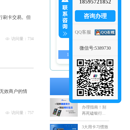
18595721852
咨询办理
行刷卡交易。但
星支付微信客服
QQ客服
访问量：734
联系电话
微信号:5389730
18595721852
推荐文章
示无效商户的情
星支付POS机
办理指南！别
访问量：757
再死磕银行...
3大用卡习惯致