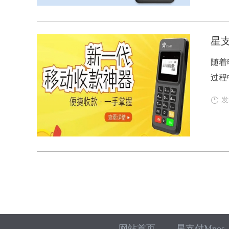
星支
随着
过程
发
网站首页
星支付Mpos