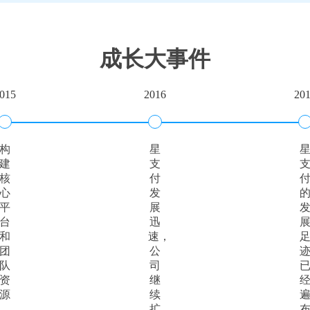
成长大事件
015
2016
20
构
星
建
支
核
付
心
发
平
展
台
迅
和
速，
团
公
队
司
资
继
源
续
扩