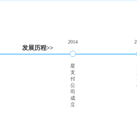
2014
2
发展历程>>
星
支
付
公
司
成
立