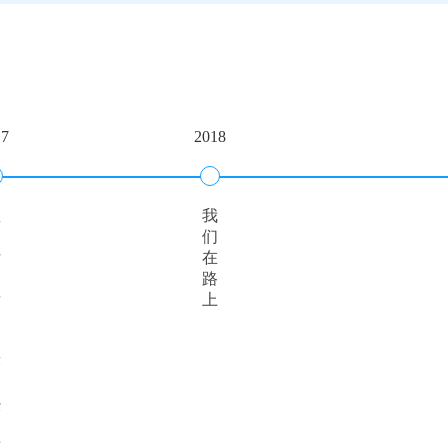
17
2018
星
我
支
们
付
在
的
路
发
上
展
足
迹
已
经
遍
布