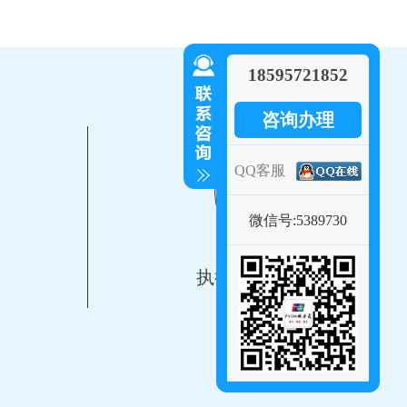
18595721852
咨询办理
QQ客服
价值观
微信号:5389730
执行、极致、思考